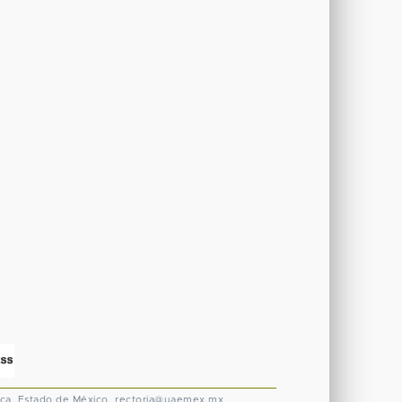
ca, Estado de México.
rectoria@uaemex.mx