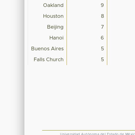
Oakland
9
Houston
8
Beijing
7
Hanoi
6
Buenos Aires
5
Falls Church
5
Universidad Autónoma del Estado de Méxi