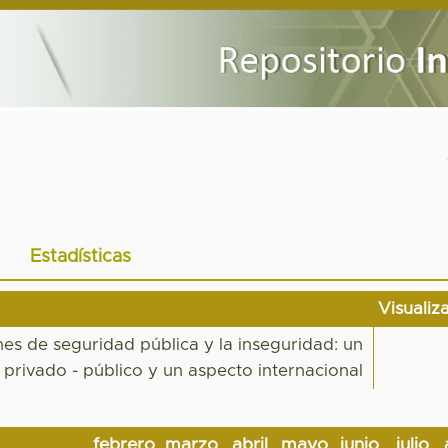
Estadísticas
Visualiz
nes de seguridad pública y la inseguridad: un
s privado - público y un aspecto internacional
febrero
marzo
abril
mayo
junio
julio