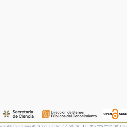
co
Instituto Literario #100. Col. Centro
C.P. 50000. Tel. (01-722) 2262300
Tolu