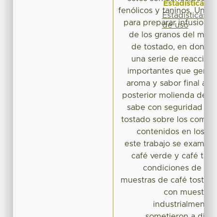
Estadísticas
fenólicos y taninos. Una 
Estadísticas
para preparar infusiones
de uso
de los granos del mism
de tostado, en donde 
una serie de reaccion
importantes que genera
aroma y sabor final a l
posterior molienda de l
sabe con seguridad que
tostado sobre los compu
contenidos en los gr
este trabajo se examin
café verde y café tost
condiciones de pro
muestras de café tostad
con muestras 
industrialmente.
sometieron a dive