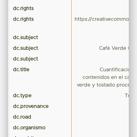
dc.rights
dc.rights
https://creativecommons.
dc.subject
dc.subject
Café Verde C
dc.subject
dc.title
Cuantificación 
contenidos en el café 
verde y tostado procede
dc.type
Tesis
dc.provenance
dc.road
dc.organismo