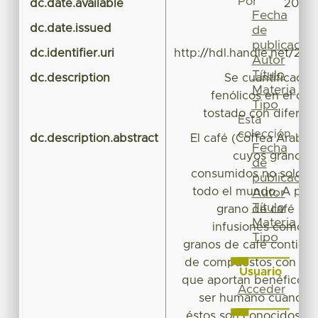
Por
dc.date.available
2017-
Fecha
dc.date.issued
de
publicación
dc.identifier.uri
http://hdl.handle.net/20
Autor
Título
dc.description
Se cuantificaca
Materia
fenólicos en el caf
Tipo
tostado con diferent
Esta
colección
dc.description.abstract
El café (Coffea Arabica
Fecha
cuyos granos 
de
consumidos no solo en
publicación
todo el mundo. A parti
Autor
Título
grano de café es 
Materia
infusiones como ta
Tipo
granos de café contien
de compuestos con acti
Usuario
que aportan benéficos a 
Acceder
ser humano cuando 
éstos son conocidos 