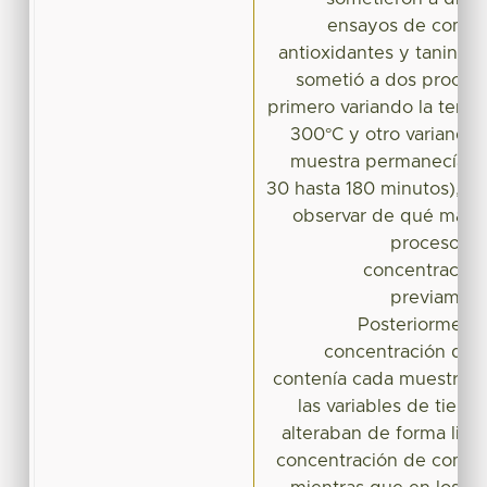
ensayos de compue
antioxidantes y taninos.
sometió a dos proceso
primero variando la temp
300°C y otro variando 
muestra permanecía en
30 hasta 180 minutos), co
observar de qué maner
procesos en
concentració
previamen
Posteriormente 
concentración de
contenía cada muestra y
las variables de tiem
alteraban de forma linea
concentración de compue