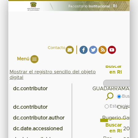
Contacto
Menú
Buscar
Mostrar el registro sencillo del objeto
en RI
digital
dc.contributor
GUADARRAMA-LE
Buscar 
Esta colecció
dc.contributor
Cruz-Oliv
dc.contributor.author
Rugerio García
Buscar
dc.date.accessioned
2017-
en RI