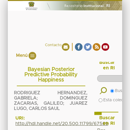
Contacto
Menú
Buscar
en RI
Bayesian Posterior
Predictive Probability
Happiness
Buscar 
RODRIGUEZ HERNANDEZ,
GABRIELA
;
DOMINGUEZ
Esta colecció
ZACARIAS, GALILEO
;
JUAREZ
LUGO, CARLOS SAUL
Buscar
URI:
en RI
http://hdl.handle.net/20.500.11799/67569