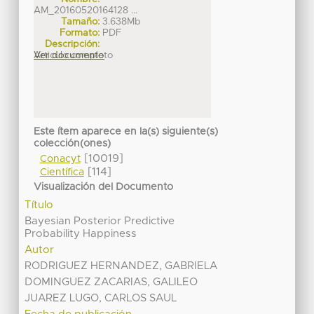
AM_20160520164128 ...
Tamaño:
3.638Mb
Formato:
PDF
Descripción:
Articulo completo
Ver documento
Este ítem aparece en la(s) siguiente(s)
colección(ones)
[10019]
Conacyt
[114]
Científica
Visualización del Documento
Título
Bayesian Posterior Predictive
Probability Happiness
Autor
RODRIGUEZ HERNANDEZ, GABRIELA
DOMINGUEZ ZACARIAS, GALILEO
JUAREZ LUGO, CARLOS SAUL