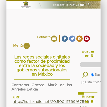
Contacto
Menú
Buscar
en RI
Las redes sociales digitales
como factor de proximidad
entre la sociedad y los
gobiernos subnacionales
en México
Buscar 
Esta colecció
Contreras Orozco, María de los
Ángeles Leticia
Buscar
URI:
en RI
http://hdl.handle.net/20.500.11799/67599