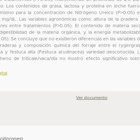
o. Los contenidos de grasa, lactosa y proteína en leche fuer
sí mismo para la concentración de Nitrógeno Ureico (P>0.05) 
 mg/dL. Las variables agronómicas como: altura de la pradera
ares entre tratamientos (P>0.05). El contenido de materia sec
gestibilidad de la materia orgánica, y la energía metabolizab
.05). Se concluye que no existieron diferencias en las variables 
aderas y composición química del forraje entre el rygergra
a y festuca alta (Festuca arudinacea) variedad desconocida. 
o de triticale/vaca/día no mostró efecto significativo sob
ital
Ver documento
cción(ones)