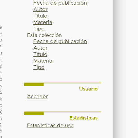
Fecha de publicación
Autor
Título
Materia
de
Tipo
de
Esta colección
as
Fecha de publicación
El
Autor
as
Título
he
Materia
1:
Tipo
co
o
cv
Usuario
MS
Acceder
ne
do
a)
Estadísticas
os
),
Estadísticas de uso
ón
ra