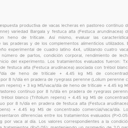
a respuesta productiva de vacas lecheras en pastoreo continuo 
nne) variedad Bargala y festuca alta (Festuca arundinacea) 
n heno de triticale. Así mismo, evaluar las característic
e las praderas y de los complementos alimenticios utilizados. 
ño experimental de cuadro latino 4x4, utilizando cuatro vac
n, número de partos, condición corporal, rendimiento de lec
inicio del experimento. Los tratamientos evaluados fueron: Tx
de festuca alta (Festuca arudinacea) asociada con trébol blan
a/día de heno de triticale + 4.45 kg MS de concentrad
o por 8 h/día en pradera de ryegrass perenne (Lolium perenne 
lium repens) + 3 kg MS/vaca/día de heno de triticale + 4.45 kg 
 Pastoreo continuo por 8 h/día en pradera de ryegrass peren
 trébol blanco (Trifolium repens) + 4.45 kg MS de concentra
nuo por 8 h/día en pradera de festuca alta (Festuca arudinace
repens) + 4.45 kg MS de concentrado comercial/vaca/día. L
sentaron diferencias entre los tratamientos evaluados (P>0.05
 por vaca al día. Los valores correspondientes a la condici
tre tratamientos (P>0.05); manteniendo un promedio de 2.0 pa