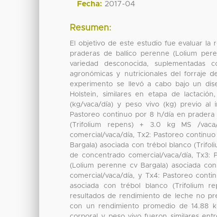
Fecha:
2017-04
Resumen:
El objetivo de este estudio fue evaluar l
praderas de ballico perenne (Lolium pere
variedad desconocida, suplementadas co
agronómicas y nutricionales del forraje d
experimento se llevó a cabo bajo un dise
Holstein, similares en etapa de lactació
(kg/vaca/día) y peso vivo (kg) previo al 
Pastoreo continuo por 8 h/día en pradera 
(Trifolium repens) + 3.0 kg MS /vac
comercial/vaca/día, Tx2: Pastoreo continu
Bargala) asociada con trébol blanco (Trifo
de concentrado comercial/vaca/día, Tx3:
(Lolium perenne cv Bargala) asociada con
comercial/vaca/día, y Tx4: Pastoreo conti
asociada con trébol blanco (Trifolium 
resultados de rendimiento de leche no pre
con un rendimiento promedio de 14.88 kg
corporal y peso vivo fueron similares en