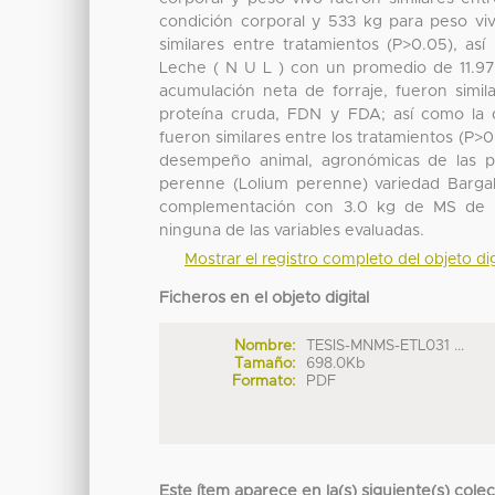
condición corporal y 533 kg para peso viv
similares entre tratamientos (P>0.05), a
Leche ( N U L ) con un promedio de 11.97
acumulación neta de forraje, fueron simil
proteína cruda, FDN y FDA; así como la di
fueron similares entre los tratamientos (P>0
desempeño animal, agronómicas de las pr
perenne (Lolium perenne) variedad Bargal
complementación con 3.0 kg de MS de hen
ninguna de las variables evaluadas.
Mostrar el registro completo del objeto dig
Ficheros en el objeto digital
Nombre:
TESIS-MNMS-ETL031 ...
Tamaño:
698.0Kb
Formato:
PDF
Este ítem aparece en la(s) siguiente(s) cole