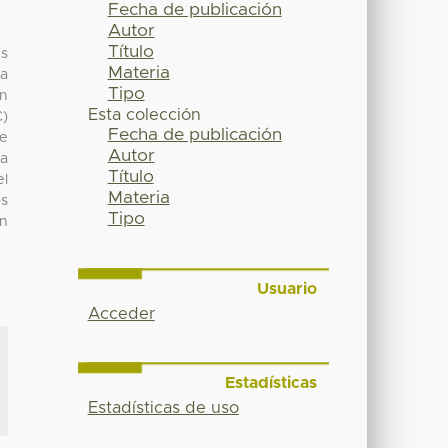
Fecha de publicación
Autor
Título
es
Materia
la
Tipo
ón
Esta colección
C)
Fecha de publicación
de
Autor
la
Título
el
Materia
os
Tipo
en
Usuario
Acceder
Estadísticas
Estadísticas de uso