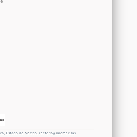
de
ca, Estado de México.
rectoria@uaemex.mx