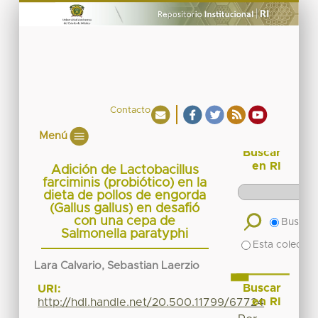
Contacto
Menú
Buscar
en RI
Adición de Lactobacillus
farciminis (probiótico) en la
dieta de pollos de engorda
(Gallus gallus) en desafió
con una cepa de
Buscar 
Salmonella paratyphi
Esta colecció
Lara Calvario, Sebastian Laerzio
Buscar
URI:
en RI
http://hdl.handle.net/20.500.11799/67724