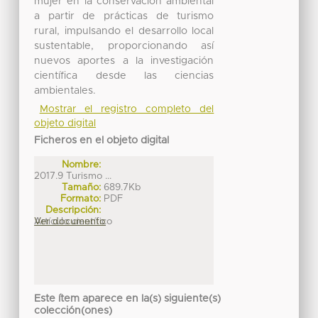
mujer en la conservación ambiental
a partir de prácticas de turismo
rural, impulsando el desarrollo local
sustentable, proporcionando así
nuevos aportes a la investigación
científica desde las ciencias
ambientales.
Mostrar el registro completo del
objeto digital
Ficheros en el objeto digital
Nombre:
2017.9 Turismo ...
Tamaño:
689.7Kb
Formato:
PDF
Descripción:
Artículo científico
Ver documento
Este ítem aparece en la(s) siguiente(s)
colección(ones)