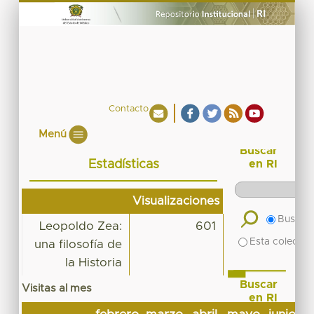
Contacto
Menú
Buscar
Estadísticas
en RI
Visualizaciones
Buscar 
Leopoldo Zea:
601
Esta colecció
una filosofía de
la Historia
Buscar
Visitas al mes
en RI