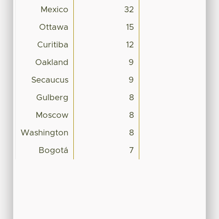
Mexico
32
Ottawa
15
Curitiba
12
Oakland
9
Secaucus
9
Gulberg
8
Moscow
8
Washington
8
Bogotá
7