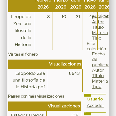
febrero
marzo
abril
mayo
junio
j
Por
Fecha
2026
2026
2026
2026
2026
2
de
publicación
Leopoldo
8
10
31
46
14
Autor
Zea: una
Título
filosofía
Materia
de la
Tipo
Esta
Historia
colección
Fecha
Visitas al fichero
de
Visualizaciones
publicación
Autor
Leopoldo Zea
6543
Título
una filosofía de
Materia
Tipo
la Historia.pdf
Países con más visualizaciones
Usuario
Acceder
Visualizaciones
Estados Unidos
106