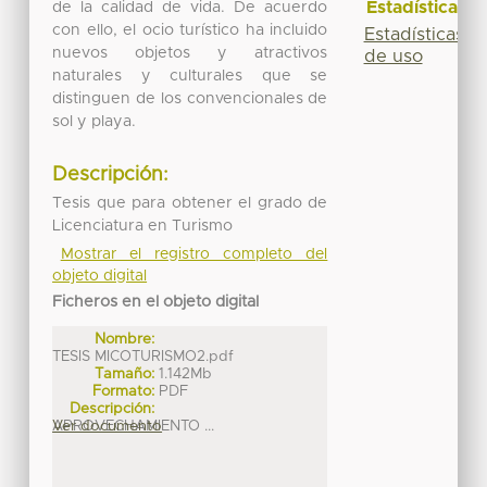
Estadísticas
de la calidad de vida. De acuerdo
con ello, el ocio turístico ha incluido
Estadísticas
nuevos objetos y atractivos
de uso
naturales y culturales que se
distinguen de los convencionales de
sol y playa.
Descripción:
Tesis que para obtener el grado de
Licenciatura en Turismo
Mostrar el registro completo del
objeto digital
Ficheros en el objeto digital
Nombre:
TESIS MICOTURISMO2.pdf
Tamaño:
1.142Mb
Formato:
PDF
Descripción:
APROVECHAMIENTO ...
Ver documento