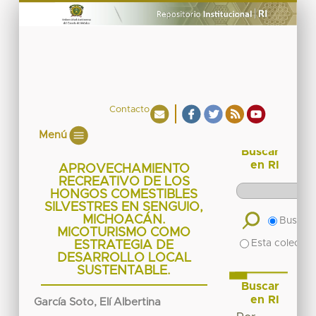
Contacto
Menú
Buscar
en RI
APROVECHAMIENTO
RECREATIVO DE LOS
HONGOS COMESTIBLES
SILVESTRES EN SENGUIO,
MICHOACÁN.
Buscar 
MICOTURISMO COMO
Esta colecció
ESTRATEGIA DE
DESARROLLO LOCAL
SUSTENTABLE.
Buscar
en RI
García Soto, Elí Albertina