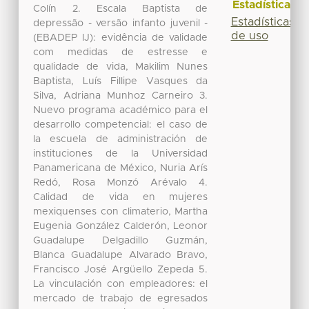
Estadísticas
Colín 2. Escala Baptista de
Estadísticas
depressão - versão infanto juvenil -
de uso
(EBADEP IJ): evidência de validade
com medidas de estresse e
qualidade de vida, Makilim Nunes
Baptista, Luís Fillipe Vasques da
Silva, Adriana Munhoz Carneiro 3.
Nuevo programa académico para el
desarrollo competencial: el caso de
la escuela de administración de
instituciones de la Universidad
Panamericana de México, Nuria Arís
Redó, Rosa Monzó Arévalo 4.
Calidad de vida en mujeres
mexiquenses con climaterio, Martha
Eugenia González Calderón, Leonor
Guadalupe Delgadillo Guzmán,
Blanca Guadalupe Alvarado Bravo,
Francisco José Argüello Zepeda 5.
La vinculación con empleadores: el
mercado de trabajo de egresados