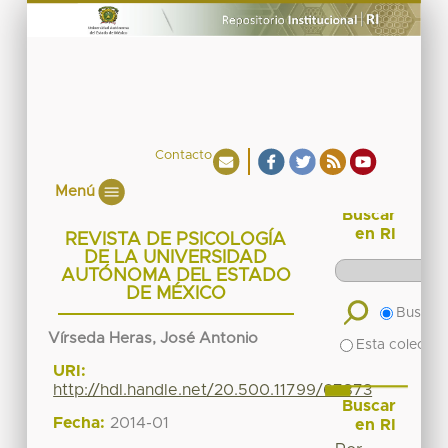
Contacto
Menú
Buscar
en RI
REVISTA DE PSICOLOGÍA
DE LA UNIVERSIDAD
AUTÓNOMA DEL ESTADO
DE MÉXICO
Buscar 
Vírseda Heras, José Antonio
Esta colecció
URI:
http://hdl.handle.net/20.500.11799/67873
Buscar
Fecha:
2014-01
en RI