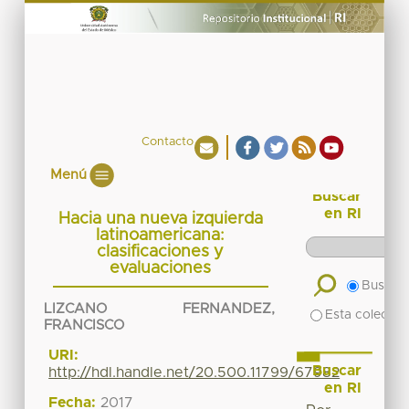
Contacto
Menú
Buscar
en RI
Hacia una nueva izquierda
latinoamericana:
clasificaciones y
evaluaciones
Buscar 
LIZCANO FERNANDEZ,
Esta colecció
FRANCISCO
URI:
Buscar
http://hdl.handle.net/20.500.11799/67982
en RI
Fecha:
2017