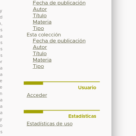
Fecha de publicación
Autor
 y
Título
ad
Materia
n,
Tipo
os
Esta colección
ta
Fecha de publicación
as
Autor
ás
Título
os
Materia
or
Tipo
za
da
le
Usuario
de
un
Acceder
da
la
la
Estadísticas
 y
Estadísticas de uso
mo
as