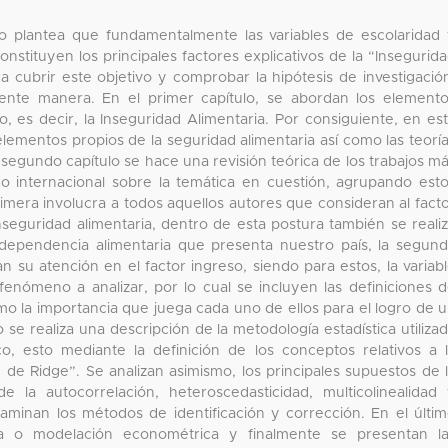
bajo plantea que fundamentalmente las variables de escolaridad
onstituyen los principales factores explicativos de la “Insegurid
a cubrir este objetivo y comprobar la hipótesis de investigació
iente manera. En el primer capítulo, se abordan los element
, es decir, la Inseguridad Alimentaria. Por consiguiente, en es
ementos propios de la seguridad alimentaria así como las teorí
l segundo capítulo se hace una revisión teórica de los trabajos m
o internacional sobre la temática en cuestión, agrupando est
primera involucra a todos aquellos autores que consideran al fact
nseguridad alimentaria, dentro de esta postura también se reali
 dependencia alimentaria que presenta nuestro país, la segun
an su atención en el factor ingreso, siendo para estos, la variab
enómeno a analizar, por lo cual se incluyen las definiciones 
mo la importancia que juega cada uno de ellos para el logro de 
o se realiza una descripción de la metodología estadística utiliza
co, esto mediante la definición de los conceptos relativos a 
 de Ridge”. Se analizan asimismo, los principales supuestos de 
e la autocorrelación, heteroscedasticidad, multicolinealidad
minan los métodos de identificación y corrección. En el últi
ica o modelación econométrica y finalmente se presentan l