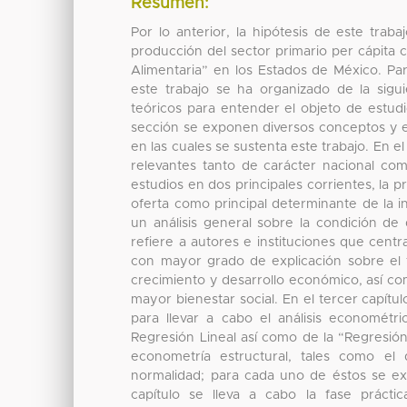
Resumen:
Por lo anterior, la hipótesis de este tra
producción del sector primario per cápita c
Alimentaria” en los Estados de México. Par
este trabajo se ha organizado de la sigu
teóricos para entender el objeto de estudio
sección se exponen diversos conceptos y el
en las cuales se sustenta este trabajo. En e
relevantes tanto de carácter nacional com
estudios en dos principales corrientes, la 
oferta como principal determinante de la i
un análisis general sobre la condición de
refiere a autores e instituciones que centr
con mayor grado de explicación sobre el f
crecimiento y desarrollo económico, así co
mayor bienestar social. En el tercer capítul
para llevar a cabo el análisis econométri
Regresión Lineal así como de la “Regresión
econometría estructural, tales como el d
normalidad; para cada uno de éstos se exa
capítulo se lleva a cabo la fase práct