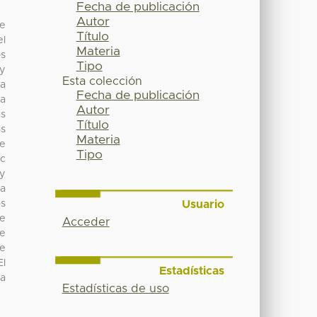
Fecha de publicación
Autor
se
Título
el
Materia
os
Tipo
 y
Esta colección
ma
Fecha de publicación
ra
Autor
as
Título
as
Materia
de
Tipo
ec
 y
la
Usuario
os
de
Acceder
de
de
El
Estadísticas
 a
Estadísticas de uso