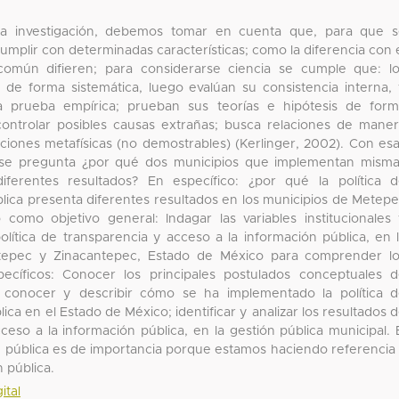
na investigación, debemos tomar en cuenta que, para que 
cumplir con determinadas características; como la diferencia con 
común difieren; para considerarse ciencia se cumple que: l
s de forma sistemática, luego evalúan su consistencia interna,
 prueba empírica; prueban sus teorías e hipótesis de for
a controlar posibles causas extrañas; busca relaciones de mane
aciones metafísicas (no demostrables) (Kerlinger, 2002). Con es
ón se pregunta ¿por qué dos municipios que implementan mism
iferentes resultados? En específico: ¿por qué la política 
blica presenta diferentes resultados en los municipios de Metep
como objetivo general: Indagar las variables institucionales
lítica de transparencia y acceso a la información pública, en 
etepec y Zinacantepec, Estado de México para comprender l
ecíficos: Conocer los principales postulados conceptuales 
; conocer y describir cómo se ha implementado la política 
ica en el Estado de México; identificar y analizar los resultados 
eso a la información pública, en la gestión pública municipal. 
ón pública es de importancia porque estamos haciendo referencia
n pública.
ital