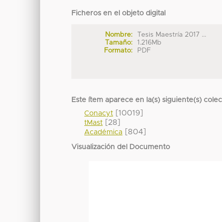
Ficheros en el objeto digital
Nombre:
Tesis Maestría 2017 ...
Tamaño:
1.216Mb
Formato:
PDF
Este ítem aparece en la(s) siguiente(s) cole
[10019]
Conacyt
[28]
tMast
[804]
Académica
Visualización del Documento