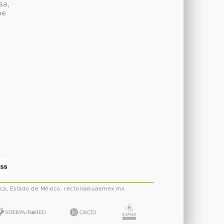
sa,
be
ca, Estado de México.
rectoria@uaemex.mx