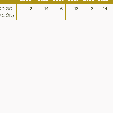
ÓDIGO-
2
14
6
18
8
14
ACIÓN)