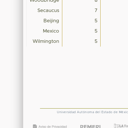
Woodbridge
8
Secaucus
7
Beijing
5
Mexico
5
Wilmington
5
Universidad Autónoma del Estado de Méxi