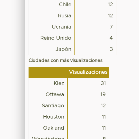
Chile
12
Rusia
12
Ucrania
7
Reino Unido
4
Japón
3
Ciudades con más visualizaciones
Visualizaciones
Kiez
31
Ottawa
19
Santiago
12
Houston
11
Oakland
11