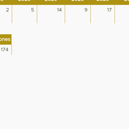
2
5
14
9
17
iones
174