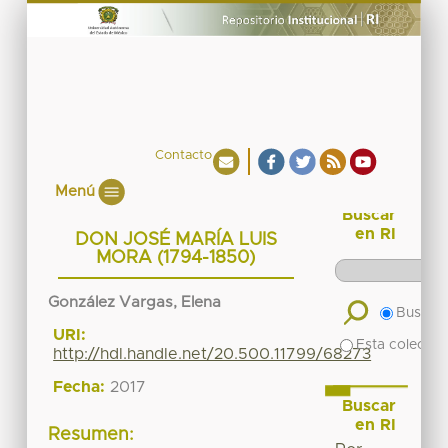
Contacto
Menú
Buscar
en RI
DON JOSÉ MARÍA LUIS
MORA (1794-1850)
González Vargas, Elena
Buscar 
URI:
Esta colecció
http://hdl.handle.net/20.500.11799/68273
Fecha:
2017
Buscar
en RI
Resumen: