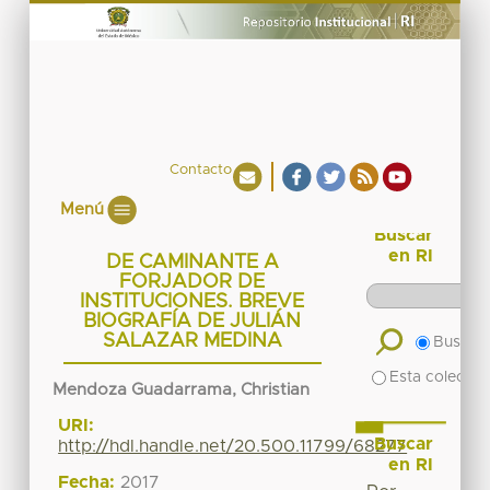
Contacto
Menú
Buscar
en RI
DE CAMINANTE A
FORJADOR DE
INSTITUCIONES. BREVE
BIOGRAFÍA DE JULIÁN
SALAZAR MEDINA
Buscar 
Esta colecció
Mendoza Guadarrama, Christian
URI:
Buscar
http://hdl.handle.net/20.500.11799/68277
en RI
Fecha:
2017