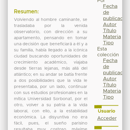
Por
Fecha
Resumen:
de
publicación
Volviendo al hombre caminante, se
Autor
trasladaba por la venida
Título
observatorio, con dirección a su
Materia
apartamento, pensando en tomar
Tipo
una decisión que beneficiará a él y a
Esta
su familia, había llegado a la icónica
colección
ciudad buscando oportunidades de
Fecha
crecimiento académico, viajaba
de
desde tierras lejanas, más allá del
publicación
atlántico; en su andar se batía frente
Autor
a dos posibilidades que la vida le
Título
presentaba, por un lado, continuar
Materia
con sus estudios profesionales en la
Tipo
mítica Universidad Sorbona1, por el
otro, volver a su patria a la vida
Usuario
laboral, con ello, a la estabilidad
económica. La disyuntiva no era
Acceder
fácil, pues, el sueño parisino
resultaba muy costoso, máxime