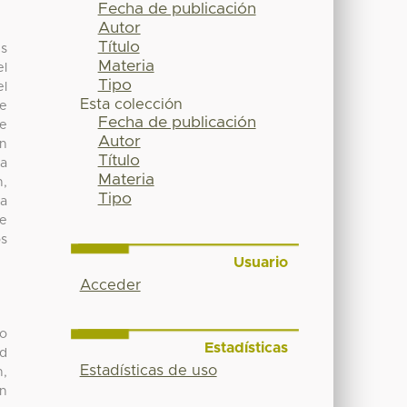
Fecha de publicación
Autor
Título
es
Materia
el
Tipo
el
Esta colección
de
Fecha de publicación
re
Autor
on
Título
ra
Materia
n,
Tipo
na
se
os
Usuario
Acceder
to
Estadísticas
nd
Estadísticas de uso
n,
in