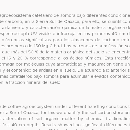
 agroecosistema cafetalero de sombra bajo diferentes condicion
 carbono, en la Sierra Sur de Oaxaca; para ello, se cuantificó 
 aislamiento y caracterización química de la materia orgánica d
spectroscopía UV-visible e infrarroja en los primeros 40 cm 
diferencias significativas para los almacenes de carbono ent
res promedio de 150 Mg C ha-1. Los patrones de humificación s
an que más del 50 % de la materia orgánica del suelo se encuent
e el 15 y 20 % corresponde a los ácidos húmicos. Esta fracció
formada por moléculas cuya aromaticidad y maduración tiene u
d y el contenido de arcillas en el suelo. De acuerdo a lo anterior 
emas cafetaleros bajo sombra para acumular elevados contenid
 la fracción mineral del suelo.
shade coffee agroecosystem under different handling conditions 
erra Sur of Oaxaca, for this we quantify the soil carbon store a
acterization of soil organic matter by chemical fractionatio
 first 40 cm depth. Results showed no significant differences 