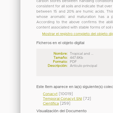
carbon stores between handling conditions
consistent for all soils and indicate that ov
between 15 and 20% are humic acids. This
whose aromatic and maturation has a pos
According to the above confirms the abi
content associated with stable forms of soil 
Mostrar el registro completo del objeto dig
Ficheros en el objeto digital
Nombre:
Tropical and ...
Tamaño:
447.6Kb
Formato:
PDF
Descripción:
Artículo principal
Este ítem aparece en la(s) siguiente(s) cole
[10019]
Conacyt
[72]
Temporal Conacyt SNI
[259]
Científica
Visualización del Documento