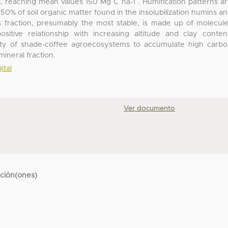
, reaching mean values 150 Mg C ha-1 . Humification patterns a
er 50% of soil organic matter found in the insolubilization humins a
 fraction, presumably the most stable, is made up of molecul
itive relationship with increasing altitude and clay conten
lity of shade-coffee agroecosystems to accumulate high carb
mineral fraction.
ital
Ver documento
cción(ones)