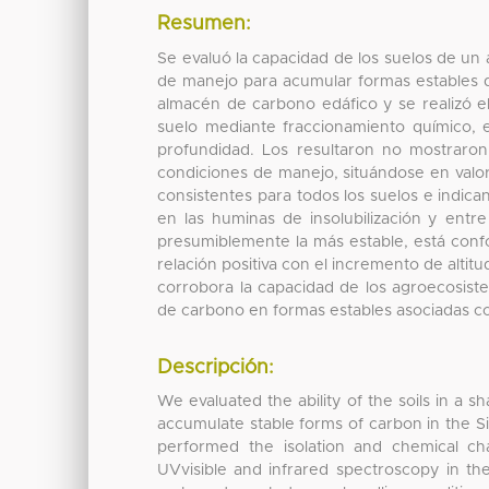
Resumen:
Se evaluó la capacidad de los suelos de un
de manejo para acumular formas estables de
almacén de carbono edáfico y se realizó el
suelo mediante fraccionamiento químico, e
profundidad. Los resultaron no mostraron 
condiciones de manejo, situándose en valo
consistentes para todos los suelos e indic
en las huminas de insolubilización y entr
presumiblemente la más estable, está con
relación positiva con el incremento de altitu
corrobora la capacidad de los agroecosist
de carbono en formas estables asociadas con
Descripción:
We evaluated the ability of the soils in a 
accumulate stable forms of carbon in the Si
performed the isolation and chemical char
UVvisible and infrared spectroscopy in the