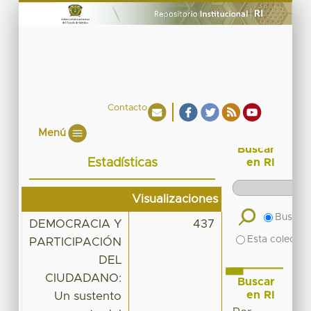
Contacto
Menú
Buscar
Estadísticas
en RI
Visualizaciones
Buscar 
DEMOCRACIA Y
437
Esta colecció
PARTICIPACIÓN
DEL
CIUDADANO:
Buscar
en RI
Un sustento