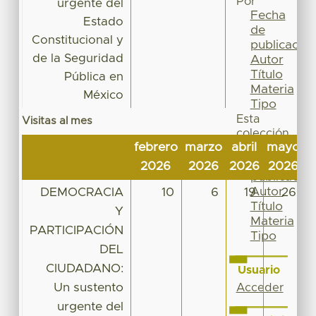
Por
urgente del
Fecha
Estado
de
Constitucional y
publicación
de la Seguridad
Autor
Título
Pública en
Materia
México
Tipo
Esta
Visitas al mes
colección
febrero
marzo
abril
mayo
j
Fecha
de
2026
2026
2026
2026
2
publicación
Autor
DEMOCRACIA
10
6
19
26
Título
Y
Materia
PARTICIPACIÓN
Tipo
DEL
CIUDADANO:
Usuario
Un sustento
Acceder
urgente del