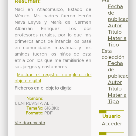
Por
Resumen:
Fecha
Nací en Atlacomulco, Estado de
de
México. Mis padres fueron Herón
publicación
Nava Leyva y María del Carmen
Autor
Albarrán Enríquez. Los dos
Título
profesores rurales, por lo que mis
Materia
primeros años de infancia los pasé
Tipo
en comunidades mazahuas y mis
Esta
amigos fueron los niños de esta
colección
etnia con los que me familiaricé en
Fecha
sus juegos y costumbres.
de
Mostrar el registro completo del
publicación
objeto digital
Autor
Ficheros en el objeto digital
Título
Materia
Nombre:
Tipo
1. ENTREVISTA AL ...
Tamaño:
616.8Kb
Formato:
PDF
Usuario
Ver documento
Acceder