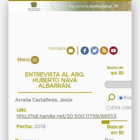
Contacto
Menú
Buscar
en RI
ENTREVISTA AL ARQ.
HUBERTO NAVA
ALBARRÁN.
Buscar 
Arratia Castañeda, Jesús
Esta colecció
URI:
http://hdl.handle.net/20.500.11799/68553
Fecha:
2018
Buscar
en RI