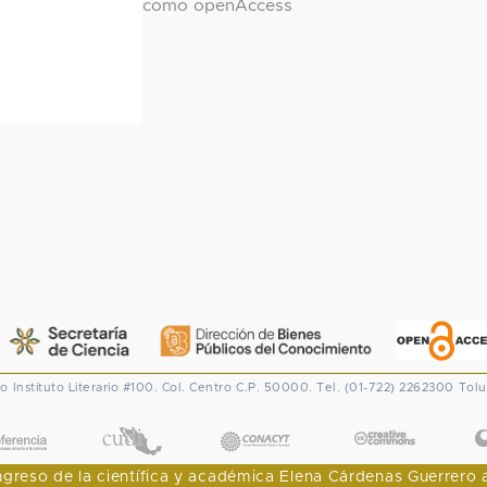
como openAccess
co
Instituto Literario #100. Col. Centro
C.P. 50000. Tel. (01-722) 2262300
Tolu
CONACYT
eso de la científica y académica Elena Cárdenas Guerrero al I