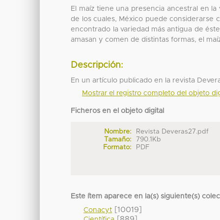
El maíz tiene una presencia ancestral en la
de los cuales, México puede considerarse co
encontrado la variedad más antigua de ést
amasan y comen de distintas formas, el maíz
Descripción:
En un artículo publicado en la revista Dev
Mostrar el registro completo del objeto dig
Ficheros en el objeto digital
Nombre:
Revista Deveras27.pdf
Tamaño:
790.1Kb
Formato:
PDF
Este ítem aparece en la(s) siguiente(s) cole
[10019]
Conacyt
[889]
Científica