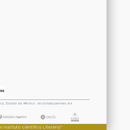
ca, Estado de México.
rectoria@uaemex.mx
nstituto científico Literario"