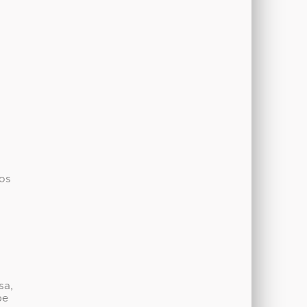
ños
sa,
be