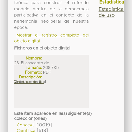
Estadísticas
teórica para construir el referido
modelo dentro de la democracia
Estadísticas
de uso
participativa en el contexto de la
hegemonía neoliberal de nuestra
época.
Mostrar el registro completo del
objeto digital
Ficheros en el objeto digital
Nombre:
23. El concepto de ...
Tamaño:
208.7Kb
Formato:
PDF
Descripción:
Artículo principal
Ver documento
Este ítem aparece en la(s) siguiente(s)
colección(ones)
[10019]
Conacyt
[518]
Científica