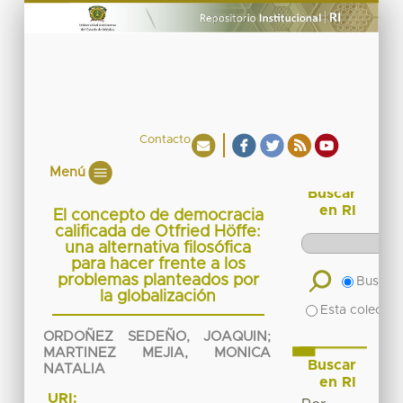
Contacto
Menú
Buscar
en RI
El concepto de democracia
calificada de Otfried Höffe:
una alternativa filosófica
para hacer frente a los
problemas planteados por
Buscar 
la globalización
Esta colecció
ORDOÑEZ SEDEÑO, JOAQUIN
;
MARTINEZ MEJIA, MONICA
Buscar
NATALIA
en RI
URI: