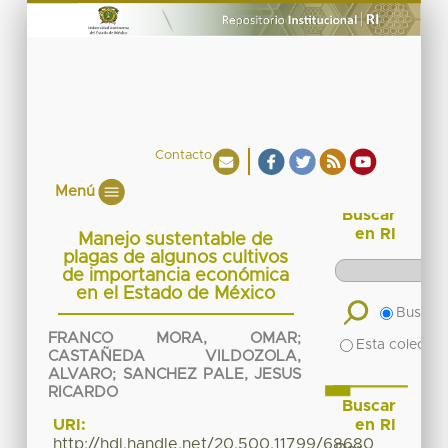
Contacto
Menú
Buscar
en RI
Manejo sustentable de
plagas de algunos cultivos
de importancia económica
en el Estado de México
Buscar 
FRANCO MORA, OMAR
;
Esta colecció
CASTAÑEDA VILDOZOLA,
ALVARO
;
SANCHEZ PALE, JESUS
RICARDO
Buscar
en RI
URI:
http://hdl.handle.net/20.500.11799/68680