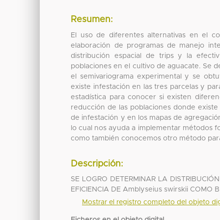
Resumen:
El uso de diferentes alternativas en el 
elaboración de programas de manejo integ
distribución espacial de trips y la efec
poblaciones en el cultivo de aguacate. Se d
el semivariograma experimental y se obt
existe infestación en las tres parcelas y pa
estadística para conocer si existen diferenc
reducción de las poblaciones donde existe 
de infestación y en los mapas de agregación
lo cual nos ayuda a implementar métodos fo
como también conocemos otro método para e
Descripción:
SE LOGRO DETERMINAR LA DISTRIBUCIÓN
EFICIENCIA DE Amblyseius swirskii COM
Mostrar el registro completo del objeto dig
Ficheros en el objeto digital