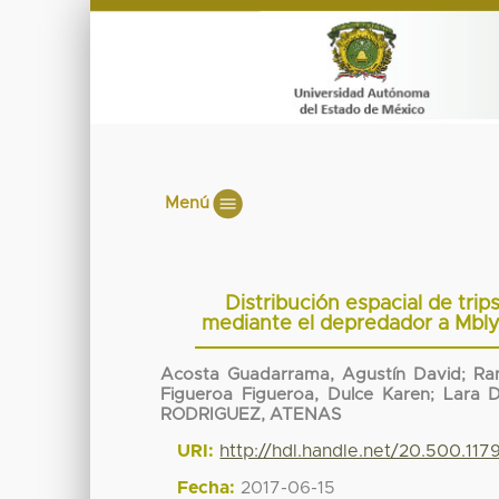
Menú
Distribución espacial de trip
mediante el depredador a Mblys
Acosta Guadarrama, Agustín David
;
Ra
Figueroa Figueroa, Dulce Karen
;
Lara D
RODRIGUEZ, ATENAS
URI:
http://hdl.handle.net/20.500.11
Fecha:
2017-06-15