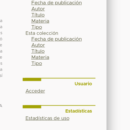
Fecha de publicación
Autor
Título
Materia
la
Tipo
la
us
Esta colección
Fecha de publicación
nó
Autor
ue
Título
ba
Materia
te
Tipo
os
ga
sí
Usuario
Acceder
A
Estadísticas
Estadísticas de uso