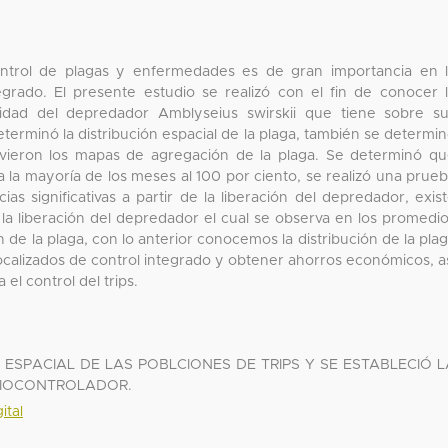
control de plagas y enfermedades es de gran importancia en 
rado. El presente estudio se realizó con el fin de conocer 
tividad del depredador Amblyseius swirskii que tiene sobre s
eterminó la distribución espacial de la plaga, también se determi
uvieron los mapas de agregación de la plaga. Se determinó q
ra la mayoría de los meses al 100 por ciento, se realizó una prue
ias significativas a partir de la liberación del depredador, exis
la liberación del depredador el cual se observa en los promedi
 de la plaga, con lo anterior conocemos la distribución de la pla
calizados de control integrado y obtener ahorros económicos, a
l control del trips.
 ESPACIAL DE LAS POBLCIONES DE TRIPS Y SE ESTABLECIÓ L
O BIOCONTROLADOR.
ital