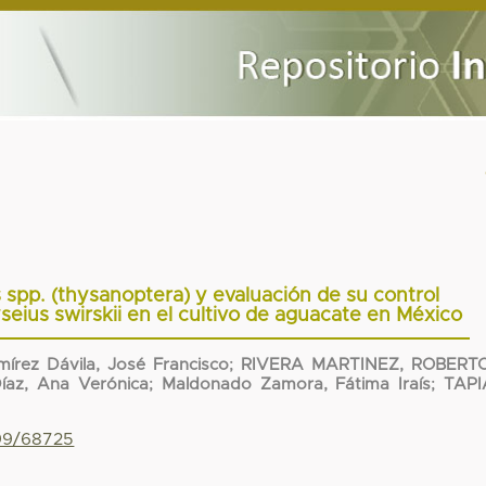
s spp. (thysanoptera) y evaluación de su control
eius swirskii en el cultivo de aguacate en México
mírez Dávila, José Francisco
;
RIVERA MARTINEZ, ROBERT
íaz, Ana Verónica
;
Maldonado Zamora, Fátima Iraís
;
TAPI
799/68725