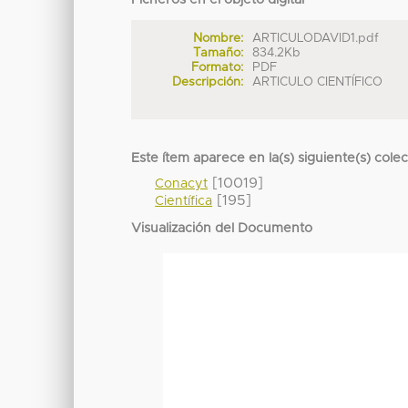
Nombre:
ARTICULODAVID1.pdf
Tamaño:
834.2Kb
Formato:
PDF
Descripción:
ARTICULO CIENTÍFICO
Este ítem aparece en la(s) siguiente(s) cole
[10019]
Conacyt
[195]
Científica
Visualización del Documento