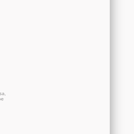
sa,
be