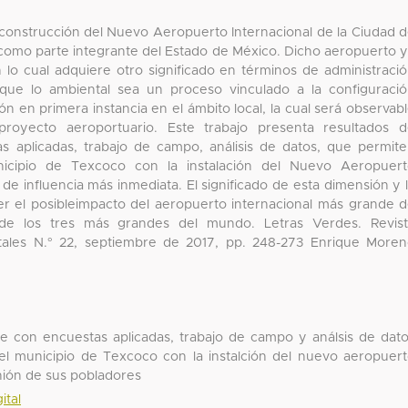
 construcción del Nuevo Aeropuerto Internacional de la Ciudad 
 como parte integrante del Estado de México. Dicho aeropuerto 
 lo cual adquiere otro significado en términos de administraci
 que lo ambiental sea un proceso vinculado a la configuraci
ión en primera instancia en el ámbito local, la cual será observab
proyecto aeroportuario. Este trabajo presenta resultados 
s aplicadas, trabajo de campo, análisis de datos, que permit
unicipio de Texcoco con la instalación del Nuevo Aeropuer
 de influencia más inmediata. El significado de esta dimensión y 
r el posibleimpacto del aeropuerto internacional más grande 
- de los tres más grandes del mundo. Letras Verdes. Revis
tales N.° 22, septiembre de 2017, pp. 248-273 Enrique More
que con encuestas aplicadas, trabajo de campo y análsis de dat
el municipio de Texcoco con la instalción del nuevo aeropuer
inión de sus pobladores
ital