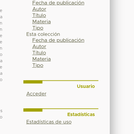
Fecha de publicación
Autor
de
Título
ya
Materia
ón
Tipo
ón
Esta colección
le
Fecha de publicación
de
Autor
en
Título
to
Materia
la
Tipo
de
ta
no
Usuario
Acceder
os
Estadísticas
to
Estadísticas de uso