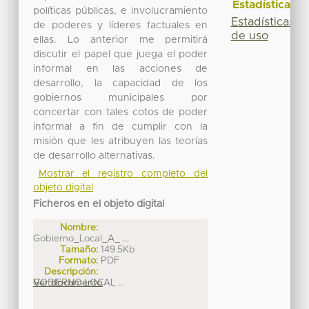
Estadísticas
políticas públicas, e involucramiento
Estadísticas
de poderes y líderes factuales en
de uso
ellas. Lo anterior me permitirá
discutir el papel que juega el poder
informal en las acciones de
desarrollo, la capacidad de los
gobiernos municipales por
concertar con tales cotos de poder
informal a fin de cumplir con la
misión que les atribuyen las teorías
de desarrollo alternativas.
Mostrar el registro completo del
objeto digital
Ficheros en el objeto digital
Nombre:
Gobierno_Local_A_ ...
Tamaño:
149.5Kb
Formato:
PDF
Descripción:
GOBIERNO LOCAL ...
Ver documento