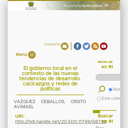
Contacto
Menú
Buscar
en RI
El gobierno local en el
contexto de las nuevas
tendencias de desarrollo.
cacicazgos y redes de
políticas
Buscar 
Esta colecció
VAZQUEZ CEBALLOS, CRISTO
AVIMAEL
Buscar
URI:
en RI
http://hdl.handle.net/20.500.11799/68739