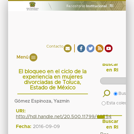
Contacto
Menú
Buscar
en RI
El bloqueo en el ciclo de la
experiencia en mujeres
divorciadas de Toluca,
Estado de México
Buscar 
Gómez Espinoza, Yazmin
Esta colecció
URI:
http://hdl.handle.net/20.500.11799/68754
Buscar
Fecha:
2016-09-09
en RI