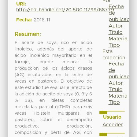
Por
URI:
Fecha
http://hdl.handle.net/20.500.11799/68779
de
publicación
Fecha:
2016-11
Autor
Título
Resumen:
Materia
El aceite de soya, rico en ácido
Tipo
linoleico, además del aporte de
Esta
ácido linolénico mayoritario en el
colección
forraje, puede mejorar la
Fecha
producción de los ácidos grasos
de
(AG) insaturados en la leche de
publicación
vacas en pastoreo. El objetivo de
Autor
este estudio fue evaluar el efecto de
Título
la adición de aceite de soya (0, 3 y 6
Materia
% BS), en dietas completas
Tipo
mezcladas parcial (pTMR) para seis
vacas Holstein multíparas en
Usuario
pastoreo, sobre el desempeño
Acceder
productivo, producción,
composición y perfil de AG, con