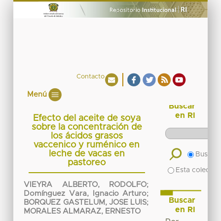
Contacto
Menú
Buscar
en RI
Efecto del aceite de soya
sobre la concentración de
los ácidos grasos
vaccenico y ruménico en
leche de vacas en
Buscar 
pastoreo
Esta colecció
VIEYRA ALBERTO, RODOLFO
;
Domínguez Vara, Ignacio Arturo
;
Buscar
BORQUEZ GASTELUM, JOSE LUIS
;
en RI
MORALES ALMARAZ, ERNESTO