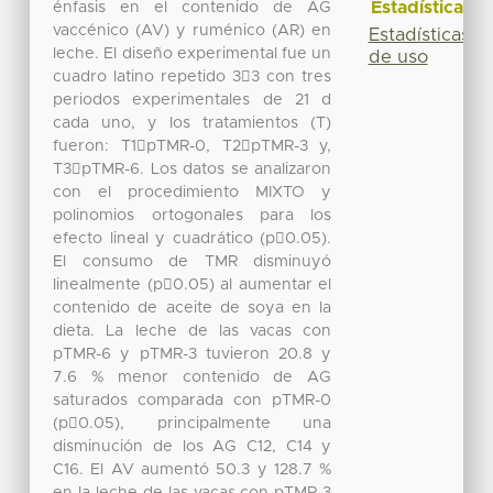
Estadísticas
énfasis en el contenido de AG
vaccénico (AV) y ruménico (AR) en
Estadísticas
leche. El diseño experimental fue un
de uso
cuadro latino repetido 33 con tres
periodos experimentales de 21 d
cada uno, y los tratamientos (T)
fueron: T1pTMR-0, T2pTMR-3 y,
T3pTMR-6. Los datos se analizaron
con el procedimiento MIXTO y
polinomios ortogonales para los
efecto lineal y cuadrático (p0.05).
El consumo de TMR disminuyó
linealmente (p0.05) al aumentar el
contenido de aceite de soya en la
dieta. La leche de las vacas con
pTMR-6 y pTMR-3 tuvieron 20.8 y
7.6 % menor contenido de AG
saturados comparada con pTMR-0
(p0.05), principalmente una
disminución de los AG C12, C14 y
C16. El AV aumentó 50.3 y 128.7 %
en la leche de las vacas con pTMR-3