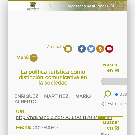
Contacto
Menú
Buscar
en RI
La política turística como
distinción comunicativa en
la sociedad
Buscar 
ENRIQUEZ MARTINEZ, MARIO
ALBERTO
Esta colecció
URI:
http://hdl.handle.net/20.500.11799/68794
Buscar
Fecha:
2017-08-17
en RI