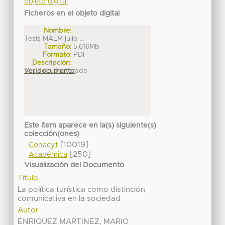
objeto digital
Ficheros en el objeto digital
Nombre:
Tesis MAEM julio ...
Tamaño:
5.616Mb
Formato:
PDF
Descripción:
Tesis de Doctorado
Ver documento
Este ítem aparece en la(s) siguiente(s)
colección(ones)
[10019]
Conacyt
[250]
Académica
Visualización del Documento
Título
La política turística como distinción
comunicativa en la sociedad
Autor
ENRIQUEZ MARTINEZ, MARIO