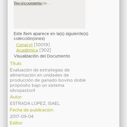
Tesis completa de ...
Ver documento
Este ítem aparece en la(s) siguiente(s)
colección(ones)
[10019]
Conacyt
[302]
Académica
Visualización del Documento
Título
Evaluación de estrategias de
alimentación en unidades de
producción de ganado bovino doble
propósito bajo un sistema
silvopastoril
Autor
ESTRADA LOPEZ, ISAEL
Fecha de publicación
2017-09-04
Editor