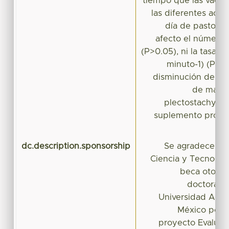
tiempo que las vacas 
las diferentes activ
día de pastore
afecto el número 
(P>0.05), ni la tasa 
minuto-1) (P>0
disminución de 0.
de mater
plectostachyus 
suplemento propor
dc.description.sponsorship
Se agradece al 
Ciencia y Tecnolog
beca otorga
doctorado 
Universidad Aut
México por e
proyecto Evaluac