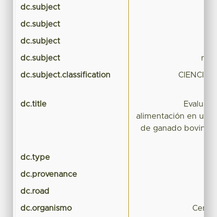
dc.subject
e
dc.subject
dc.subject
tas
dc.subject
rela
dc.subject.classification
CIENCIAS
dc.title
Evaluaci
alimentación en uni
de ganado bovino d
un 
dc.type
dc.provenance
dc.road
dc.organismo
Centro