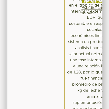
Estadísticas
en el trópico de Méxi
Estadísticas
internos y externos 
de uso
BDP, que le
sostenible en aspec
sociales. 
económicos limitan l
sistema en producció
análisis financie
valor actual neto (VA
una tasa interna de 
y una relación ben
de 1.28, por lo que s
fue financiera
promedio de produc
kg de leche vaca
animal de 2
suplementación afe
respuesta animal (