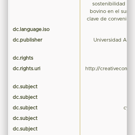
sostenibilidad de
bovino en el sur d
clave de convenio
dc.language.iso
dc.publisher
Universidad Aut
dc.rights
dc.rights.uri
http://creativecommo
dc.subject
dc.subject
le
dc.subject
cyno
dc.subject
dc.subject