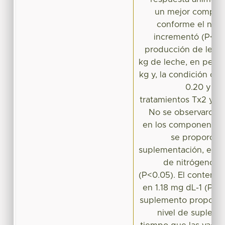
un mejor comport
conforme el nive
incrementó (P<0.0
producción de leche
kg de leche, en peso 
kg y, la condición co
0.20 y 0.
tratamientos Tx2 y T
No se observaron d
en los componentes 
se proporcion
suplementación, exce
de nitrógeno u
(P<0.05). El conteni
en 1.18 mg dL-1 (P<0
suplemento proporcio
nivel de supleme