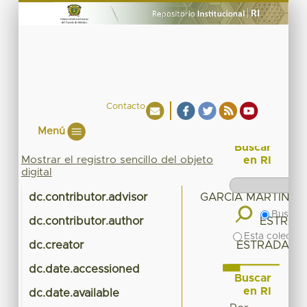
Contacto
Menú
Buscar
Mostrar el registro sencillo del objeto
en RI
digital
dc.contributor.advisor
GARCIA MARTINEZ,
Buscar 
dc.contributor.author
ESTRADA
Esta colecció
dc.creator
ESTRADA LOP
dc.date.accessioned
20
Buscar
en RI
dc.date.available
20