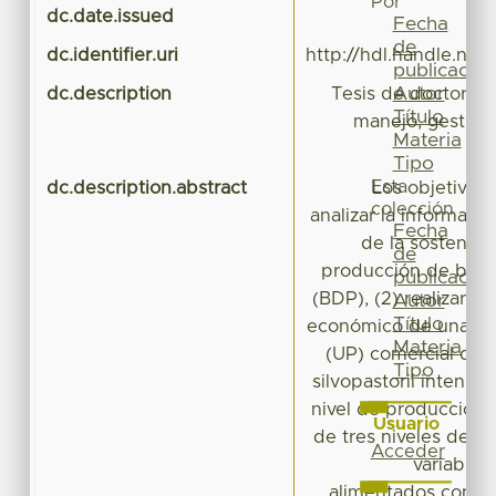
Por
dc.date.issued
Fecha
de
dc.identifier.uri
http://hdl.handle.ne
publicación
Autor
dc.description
Tesis de doctorado
Título
manejo, gestión
Materia
sis
Tipo
Esta
dc.description.abstract
Los objetivos d
colección
analizar la informaci
Fecha
de la sostenibi
de
producción de bovi
publicación
(BDP), (2) realizar un
Autor
Título
económico de una un
Materia
(UP) comercial de 
Tipo
silvopastoril intensiv
nivel de producción, 
Usuario
de tres niveles de s
Acceder
variables
alimentados con g