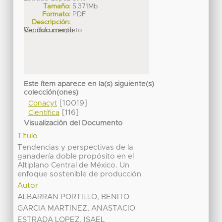
Tamaño:
5.371Mb
Formato:
PDF
Descripción:
Capítulo completo
Ver documento
Este ítem aparece en la(s) siguiente(s)
colección(ones)
[10019]
Conacyt
[116]
Científica
Visualización del Documento
Título
Tendencias y perspectivas de la
ganadería doble propósito en el
Altiplano Central de México. Un
enfoque sostenible de producción
Autor
ALBARRAN PORTILLO, BENITO
GARCIA MARTINEZ, ANASTACIO
ESTRADA LOPEZ, ISAEL