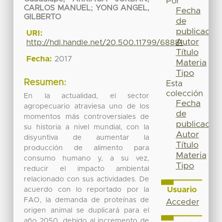
Por
CARLOS MANUEL
;
YONG ANGEL,
Fecha
GILBERTO
de
publicación
URI:
Autor
http://hdl.handle.net/20.500.11799/68881
Título
Fecha:
2017
Materia
Tipo
Resumen:
Esta
colección
En la actualidad, el sector
Fecha
agropecuario atraviesa uno de los
de
momentos más controversiales de
publicación
su historia a nivel mundial, con la
Autor
disyuntiva de aumentar la
Título
producción de alimento para
Materia
consumo humano y, a su vez,
Tipo
reducir el impacto ambiental
relacionado con sus actividades. De
Usuario
acuerdo con lo reportado por la
FAO, la demanda de proteínas de
Acceder
origen animal se duplicará para el
año 2050, debido al incremento de