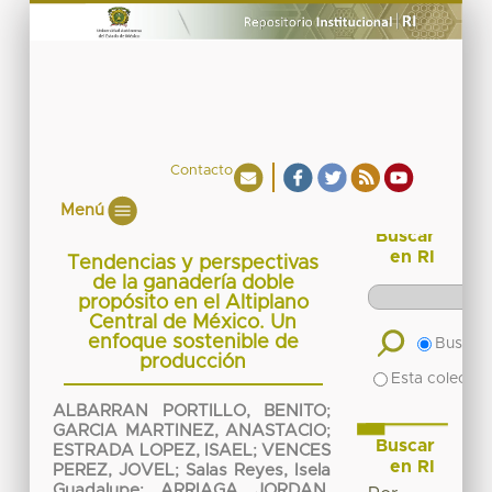
Contacto
Menú
Buscar
en RI
Tendencias y perspectivas
de la ganadería doble
propósito en el Altiplano
Central de México. Un
enfoque sostenible de
Buscar 
producción
Esta colecció
ALBARRAN PORTILLO, BENITO
;
GARCIA MARTINEZ, ANASTACIO
;
Buscar
ESTRADA LOPEZ, ISAEL
;
VENCES
en RI
PEREZ, JOVEL
;
Salas Reyes, Isela
Guadalupe
;
ARRIAGA JORDAN,