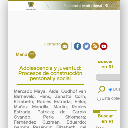
Contacto
Menú
Buscar
en RI
Adolescencia y juventud:
Procesos de construcción
personal y social
Buscar 
Mercado Maya, Aída
;
Oudhof van
Barneveld, Hans
;
Zanatta Colín,
Esta colecció
Elizabeth
;
Robles Estrada, Erika
;
Muñoz Mancilla, Martín
;
Robles
Estrada, Patricia
;
del Carpio
Buscar
Ovando, Perla Shiomara
;
en RI
Fernández Guzmán, Eduardo
;
Garnica Reséndiz, Elizabeth
;
del