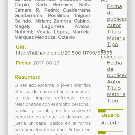
Por
Carpio, Karla Berenice
;
Solís-
Fecha
Cámara R, Pedro
;
Guadarrama
de
Guadarrama, Rosalinda
;
Iñiguez
publicación
Galindo, Miriam
;
Zamora Gabino,
Autor
Magaly
;
Legorreta Ávalos,
Título
Nohemí
;
Veytia López, Marcela
;
Márquez Mendoza, Octavio
Materia
Tipo
URI:
Esta
http://hdl.handle.net/20.500.11799/68893
colección
Fecha
Fecha:
2017-08-27
de
publicación
Resumen:
Autor
El ser adolescente o joven significa
Título
el inicio del camino hacia la adultez,
Materia
lo cual implica enfrentar retos
Tipo
relacionados con el ámbito personal,
familiar y social, y en los cuales el
Usuario
contexto en el que se desarrollan,
Acceder
juega un papel básico en la forma
en cómo los enfrentan. Si bien en