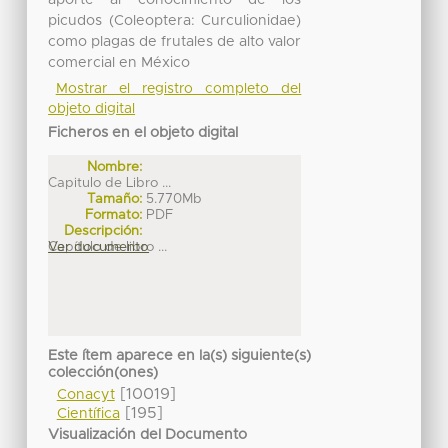
aporte al conocimiento de los
picudos (Coleoptera: Curculionidae)
como plagas de frutales de alto valor
comercial en México
Mostrar el registro completo del
objeto digital
Ficheros en el objeto digital
Nombre:
Capitulo de Libro ...
Tamaño:
5.770Mb
Formato:
PDF
Descripción:
Capítulo de libro ...
Ver documento
Este ítem aparece en la(s) siguiente(s)
colección(ones)
[10019]
Conacyt
[195]
Científica
Visualización del Documento