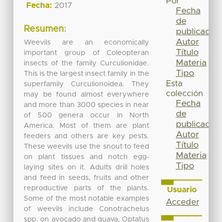
Por
Fecha:
2017
Fecha
de
Resumen:
publicación
Autor
Weevils are an economically
Título
important group of Coleopteran
Materia
insects of the family Curculionidae.
Tipo
This is the largest insect family in the
Esta
superfamily Curculionoidea. They
colección
may be found almost everywhere
Fecha
and more than 3000 species in near
de
of 500 genera occur in North
publicación
America. Most of them are plant
Autor
feeders and others are key pests.
Título
These weevils use the snout to feed
Materia
on plant tissues and notch egg-
Tipo
laying sites on it. Adults drill holes
and feed in seeds, fruits and other
reproductive parts of the plants.
Usuario
Some of the most notable examples
Acceder
of weevils include Conotrachelus
spp. on avocado and guava, Optatus