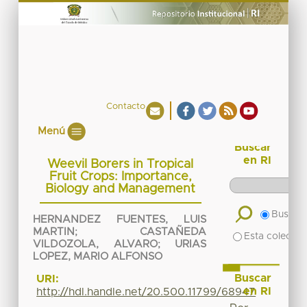
Contacto
Menú
Buscar
en RI
Weevil Borers in Tropical
Fruit Crops: Importance,
Biology and Management
Buscar 
HERNANDEZ FUENTES, LUIS
MARTIN
;
CASTAÑEDA
Esta colecció
VILDOZOLA, ALVARO
;
URIAS
LOPEZ, MARIO ALFONSO
Buscar
URI:
en RI
http://hdl.handle.net/20.500.11799/68947