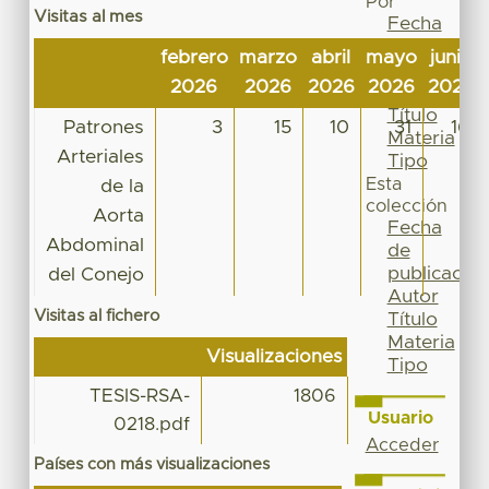
Por
Visitas al mes
Fecha
de
febrero
marzo
abril
mayo
junio
publicación
2026
2026
2026
2026
2026
Autor
Título
Patrones
3
15
10
31
16
Materia
Arteriales
Tipo
Esta
de la
colección
Aorta
Fecha
Abdominal
de
publicación
del Conejo
Autor
Visitas al fichero
Título
Materia
Visualizaciones
Tipo
TESIS-RSA-
1806
Usuario
0218.pdf
Acceder
Países con más visualizaciones