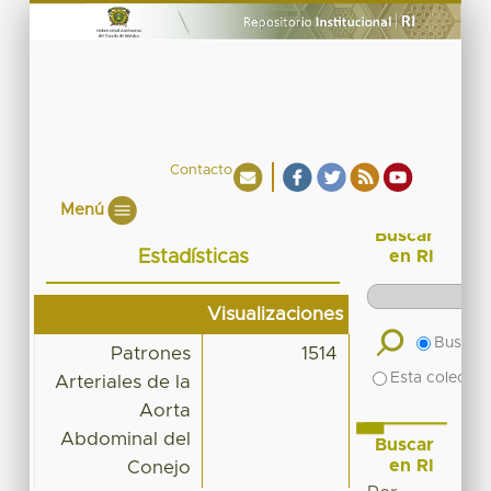
Contacto
Menú
Buscar
Estadísticas
en RI
Visualizaciones
Buscar 
Patrones
1514
Esta colecció
Arteriales de la
Aorta
Abdominal del
Buscar
en RI
Conejo