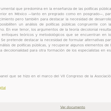
trumental que predomina en la enseñanza de las políticas públic
perior en México —tanto en pregrado como en posgrado—, pa
cimiento pero también para destacar la necesidad de desarroll
sibiliten un análisis de políticas públicas congruente con l
o. En ese tenor, los argumentos de la teoría decolonial result
los enfoques teóricos y metodológicos que se encuentran en l
. Se pretende destacar la necesidad de formular alternativas pa
álisis de políticas públicas, y recuperar algunos elementos de 
 la decolonialidad para otra formación de los especialistas en e
 panel que se hizo en el marco del VII Congreso de la Asociaci
ital
Ver documento