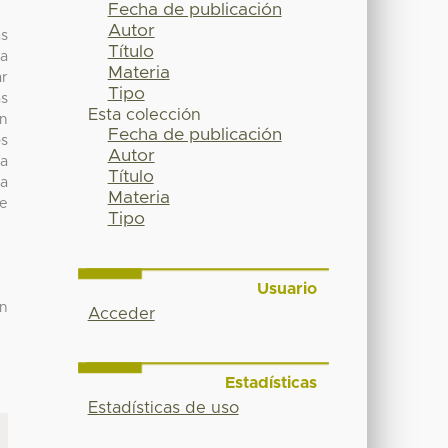
Fecha de publicación
Autor
as
Título
ra
Materia
ar
Tipo
as
Esta colección
an
Fecha de publicación
os
Autor
ra
Título
la
Materia
se
Tipo
Usuario
ón
Acceder
Estadísticas
Estadísticas de uso