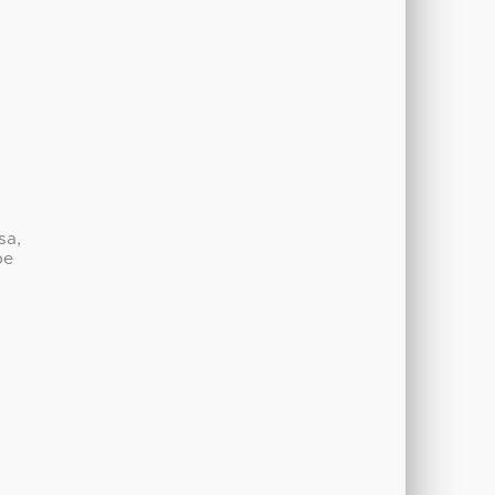
sa,
be