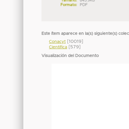
Tamaño:
845.9Kb
Formato:
PDF
Este ítem aparece en la(s) siguiente(s) cole
[10019]
Conacyt
[579]
Científica
Visualización del Documento