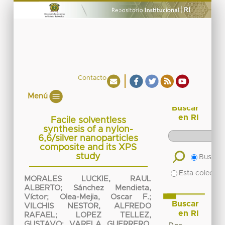
Contacto
Menú
Buscar
en RI
Facile solventless
synthesis of a nylon-
6,6/silver nanoparticles
composite and its XPS
study
Buscar 
Esta colecció
MORALES LUCKIE, RAUL
ALBERTO
;
Sánchez Mendieta,
Víctor
;
Olea-Mejia, Oscar F.
;
Buscar
VILCHIS NESTOR, ALFREDO
en RI
RAFAEL
;
LOPEZ TELLEZ,
GUSTAVO
;
VARELA GUERRERO,