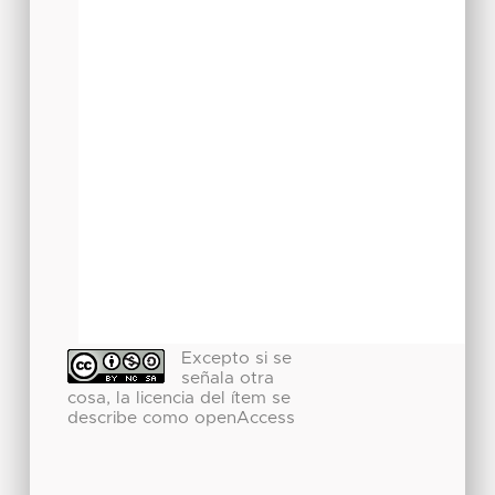
Excepto si se
señala otra
cosa, la licencia del ítem se
describe como openAccess