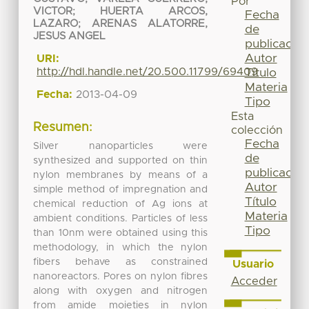
Por
VICTOR
;
HUERTA ARCOS,
Fecha
LAZARO
;
ARENAS ALATORRE,
de
JESUS ANGEL
publicación
Autor
URI:
http://hdl.handle.net/20.500.11799/69409
Título
Materia
Fecha:
2013-04-09
Tipo
Esta
Resumen:
colección
Fecha
Silver nanoparticles were
de
synthesized and supported on thin
publicación
nylon membranes by means of a
Autor
simple method of impregnation and
Título
chemical reduction of Ag ions at
Materia
ambient conditions. Particles of less
Tipo
than 10nm were obtained using this
methodology, in which the nylon
fibers behave as constrained
Usuario
nanoreactors. Pores on nylon fibres
Acceder
along with oxygen and nitrogen
from amide moieties in nylon