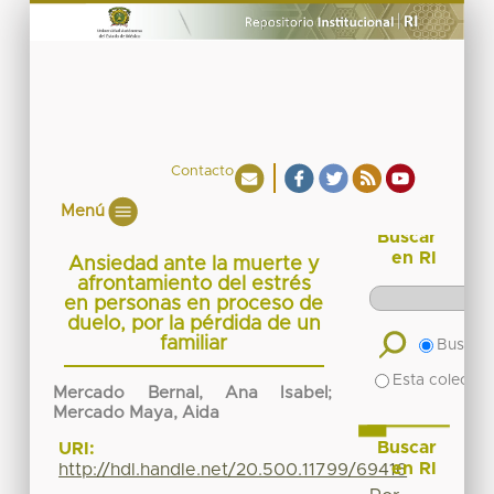
Contacto
Menú
Buscar
en RI
Ansiedad ante la muerte y
afrontamiento del estrés
en personas en proceso de
duelo, por la pérdida de un
familiar
Buscar 
Esta colecció
Mercado Bernal, Ana Isabel
;
Mercado Maya, Aida
Buscar
URI:
en RI
http://hdl.handle.net/20.500.11799/69416