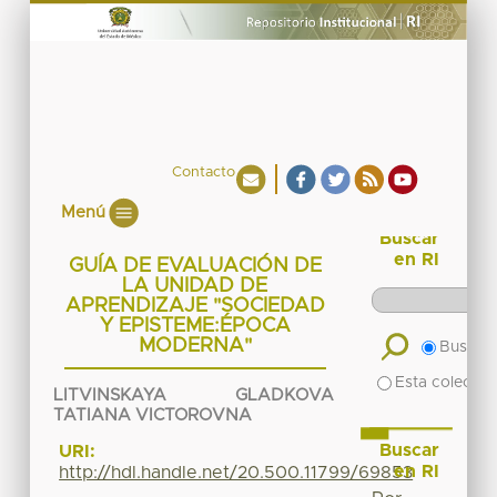
Contacto
Menú
Buscar
en RI
GUÍA DE EVALUACIÓN DE
LA UNIDAD DE
APRENDIZAJE "SOCIEDAD
Y EPISTEME:ÉPOCA
MODERNA"
Buscar 
Esta colecció
LITVINSKAYA GLADKOVA
TATIANA VICTOROVNA
Buscar
URI:
en RI
http://hdl.handle.net/20.500.11799/69853