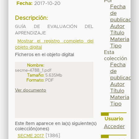
Por
Fecha:
2017-10-20
Fecha
de
Descripción:
publicación
Autor
GUÍA DE EVALUACIÓN DEL
Título
APRENDIZAJE
Materia
Mostrar el registro completo del
Tipo
objeto digital
Esta
Ficheros en el objeto digital
colección
Fecha
Nombre:
secme-4788_1.pdf
de
Tamaño:
5.635Mb
publicación
Formato:
PDF
Autor
Ver documento
Título
Materia
Tipo
Usuario
Este ítem aparece en la(s) siguiente(s)
Acceder
colección(ones)
[1386]
SECME 2017