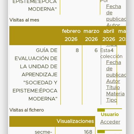
Por
EPISTEME:ÉPOCA
Fecha
MODERNA"
de
publicación
Visitas al mes
Autor
febrero
marzo
abril
mayo
Título
Materia
2026
2026
2026
2026
Tipo
GUÍA DE
8
6
4
11
Esta
colección
EVALUACIÓN DE
Fecha
LA UNIDAD DE
de
APRENDIZAJE
publicación
Autor
"SOCIEDAD Y
Título
EPISTEME:ÉPOCA
Materia
MODERNA"
Tipo
Visitas al fichero
Usuario
Visualizaciones
Acceder
secme-
168