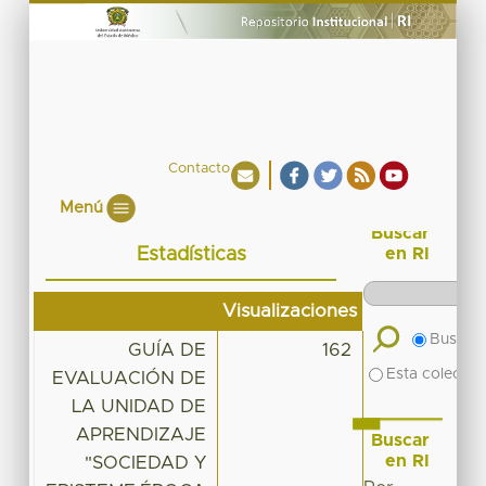
Contacto
Menú
Buscar
Estadísticas
en RI
Visualizaciones
Buscar 
GUÍA DE
162
Esta colecció
EVALUACIÓN DE
LA UNIDAD DE
APRENDIZAJE
Buscar
en RI
"SOCIEDAD Y