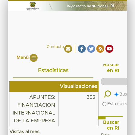
Contacto
Menú
Buscar
Estadísticas
en RI
Visualizaciones
Buscar 
APUNTES:
352
Esta colecció
FINANCIACION
INTERNACIONAL
DE LA EMPRESA
Buscar
en RI
Visitas al mes