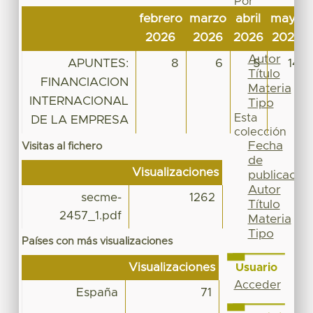
Por
Fecha
febrero
marzo
abril
mayo
de
2026
2026
2026
2026
publicación
Autor
APUNTES:
8
6
5
14
Título
FINANCIACION
Materia
INTERNACIONAL
Tipo
Esta
DE LA EMPRESA
colección
Fecha
Visitas al fichero
de
Visualizaciones
publicación
Autor
secme-
1262
Título
2457_1.pdf
Materia
Tipo
Países con más visualizaciones
Visualizaciones
Usuario
Acceder
España
71