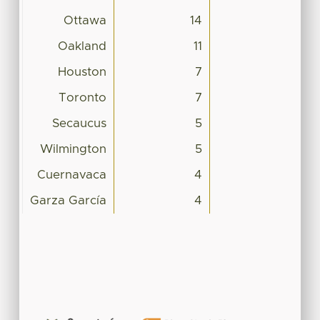
Ottawa
14
Oakland
11
Houston
7
Toronto
7
Secaucus
5
Wilmington
5
Cuernavaca
4
Garza García
4