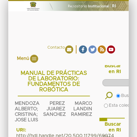
Contacto
Menú
Buscar
en RI
MANUAL DE PRÁCTICAS
DE LABORATORIO:
FUNDAMENTOS DE
ROBÓTICA
Buscar 
MENDOZA PEREZ MARCO
Esta colecció
ALBERTO
;
JUAREZ LANDIN
CRISTINA
;
SANCHEZ RAMIREZ
JOSE LUIS
Buscar
en RI
URI:
http://hdl.handle.net/20.500.11799/69974