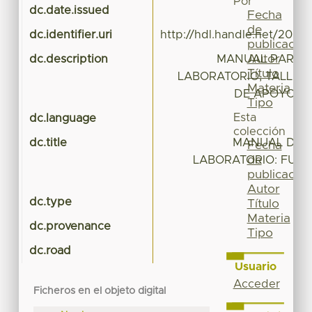
Por
dc.date.issued
Fecha
de
dc.identifier.uri
http://hdl.handle.net/20.5
publicación
Autor
dc.description
MANUAL PARA P
Título
LABORATORIO, TALLER
Materia
DE APOYO A 
Tipo
Esta
dc.language
colección
dc.title
MANUAL DE P
Fecha
de
LABORATORIO: FUN
publicación
Autor
dc.type
Ma
Título
Materia
dc.provenance
Tipo
dc.road
Usuario
Acceder
Ficheros en el objeto digital