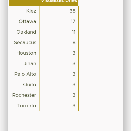
Visualizaciones
Kiez
38
Ottawa
17
Oakland
11
Secaucus
8
Houston
3
Jinan
3
Palo Alto
3
Quito
3
Rochester
3
Toronto
3