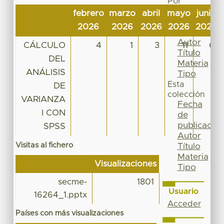
Por
Fecha
febrero
marzo
abril
mayo
junio
de
2026
2026
2026
2026
2026
publicación
Autor
CÁLCULO
4
1
3
11
6
Título
DEL
Materia
ANÁLISIS
Tipo
Esta
DE
colección
VARIANZA
Fecha
I CON
de
publicación
SPSS
Autor
Visitas al fichero
Título
Materia
Visualizaciones
Tipo
secme-
1801
Usuario
16264_1.pptx
Acceder
Países con más visualizaciones