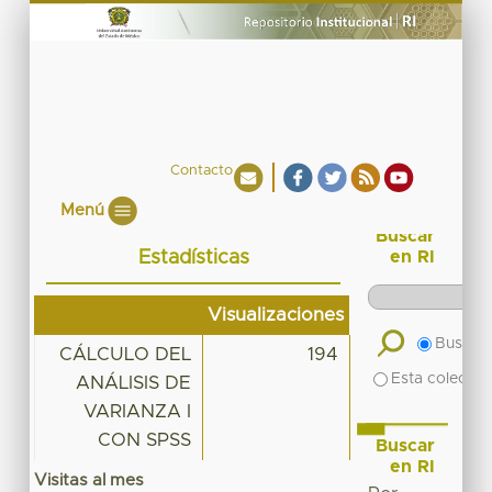
Contacto
Menú
Buscar
Estadísticas
en RI
Visualizaciones
Buscar 
CÁLCULO DEL
194
Esta colecció
ANÁLISIS DE
VARIANZA I
CON SPSS
Buscar
en RI
Visitas al mes