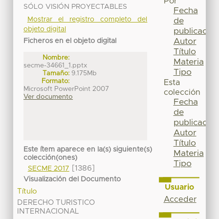
Por
SÓLO VISIÓN PROYECTABLES
Fecha
Mostrar el registro completo del
de
objeto digital
publicación
Autor
Ficheros en el objeto digital
Título
Nombre:
Materia
secme-34661_1.pptx
Tipo
Tamaño:
9.175Mb
Formato:
Esta
Microsoft PowerPoint 2007
colección
Ver documento
Fecha
de
publicación
Autor
Título
Este ítem aparece en la(s) siguiente(s)
Materia
colección(ones)
Tipo
[1386]
SECME 2017
Visualización del Documento
Usuario
Título
Acceder
DERECHO TURISTICO
INTERNACIONAL