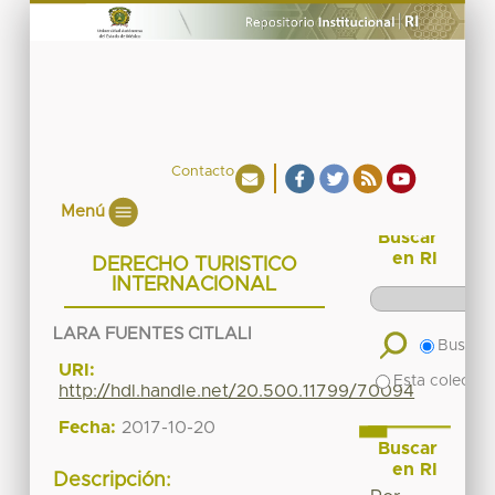
Contacto
Menú
Buscar
en RI
DERECHO TURISTICO
INTERNACIONAL
LARA FUENTES CITLALI
Buscar 
URI:
Esta colecció
http://hdl.handle.net/20.500.11799/70094
Fecha:
2017-10-20
Buscar
en RI
Descripción: