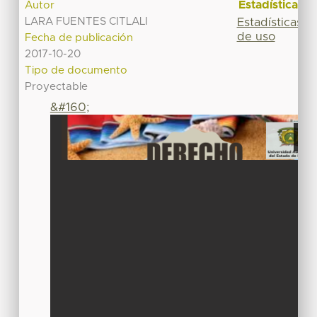
Estadísticas
Autor
LARA FUENTES CITLALI
Estadísticas
de uso
Fecha de publicación
2017-10-20
Tipo de documento
Proyectable
&#160;