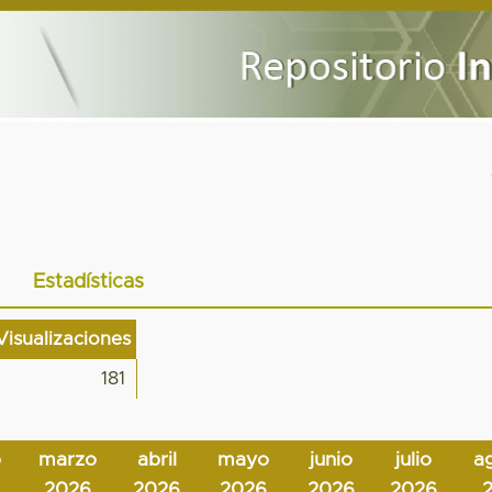
Estadísticas
Visualizaciones
181
o
marzo
abril
mayo
junio
julio
a
2026
2026
2026
2026
2026