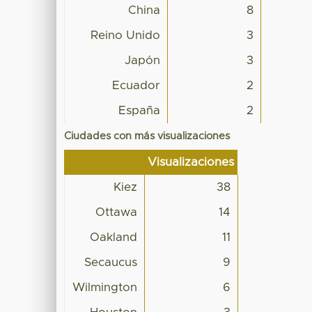
China
8
Reino Unido
3
Japón
3
Ecuador
2
España
2
Ciudades con más visualizaciones
Visualizaciones
Kiez
38
Ottawa
14
Oakland
11
Secaucus
9
Wilmington
6