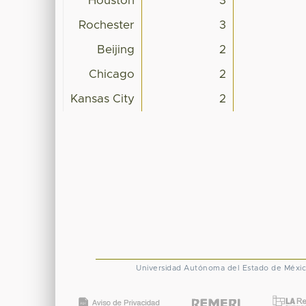
Houston
3
Rochester
3
Beijing
2
Chicago
2
Kansas City
2
Universidad Autónoma del Estado de Méxi