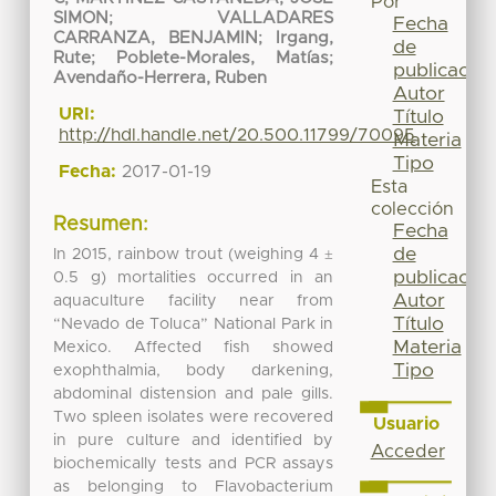
Por
SIMON
;
VALLADARES
Fecha
CARRANZA, BENJAMIN
;
Irgang,
de
Rute
;
Poblete-Morales, Matías
;
publicación
Avendaño-Herrera, Ruben
Autor
URI:
Título
http://hdl.handle.net/20.500.11799/70095
Materia
Tipo
Fecha:
2017-01-19
Esta
colección
Resumen:
Fecha
de
In 2015, rainbow trout (weighing 4 ±
publicación
0.5 g) mortalities occurred in an
Autor
aquaculture facility near from
Título
“Nevado de Toluca” National Park in
Materia
Mexico. Affected fish showed
Tipo
exophthalmia, body darkening,
abdominal distension and pale gills.
Two spleen isolates were recovered
Usuario
in pure culture and identified by
Acceder
biochemically tests and PCR assays
as belonging to Flavobacterium