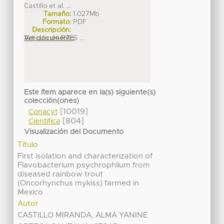
Castillo et al. ...
Tamaño:
1.027Mb
Formato:
PDF
Descripción:
Artículo de RTFS ...
Ver documento
Este ítem aparece en la(s) siguiente(s)
colección(ones)
[10019]
Conacyt
[804]
Científica
Visualización del Documento
Título
First isolation and characterization of
Flavobacterium psychrophilum from
diseased rainbow trout
(Oncorhynchus mykiss) farmed in
Mexico
Autor
CASTILLO MIRANDA, ALMA YANINE