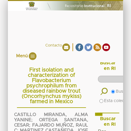
Contacto
Menú
Buscar
en RI
First isolation and
characterization of
Flavobacterium
psychrophilum from
diseased rainbow trout
Buscar 
(Oncorhynchus mykiss)
Esta colecció
farmed in Mexico
CASTILLO MIRANDA, ALMA
Buscar
YANINE
;
ORTEGA SANTANA,
en RI
CESAR
;
FAJARDO MUÑOZ, RAUL
C
;
MARTINEZ CASTAÑEDA, JOSE