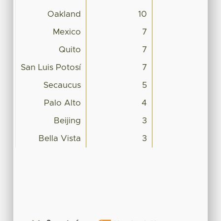
Oakland
10
Mexico
7
Quito
7
San Luis Potosí
7
Secaucus
5
Palo Alto
4
Beijing
3
Bella Vista
3