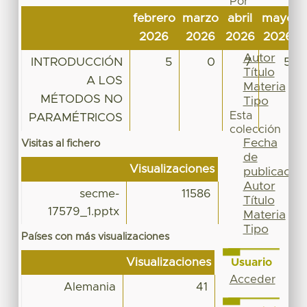
Por
Fecha
febrero
marzo
abril
mayo
de
2026
2026
2026
2026
publicación
Autor
INTRODUCCIÓN
5
0
7
5
Título
A LOS
Materia
MÉTODOS NO
Tipo
Esta
PARAMÉTRICOS
colección
Fecha
Visitas al fichero
de
Visualizaciones
publicación
Autor
secme-
11586
Título
17579_1.pptx
Materia
Tipo
Países con más visualizaciones
Visualizaciones
Usuario
Acceder
Alemania
41