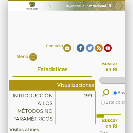
Contacto
Menú
Buscar
Estadísticas
en RI
Visualizaciones
Buscar 
INTRODUCCIÓN
199
Esta colecció
A LOS
MÉTODOS NO
PARAMÉTRICOS
Buscar
en RI
Visitas al mes