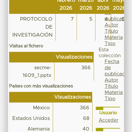
febrero
marzo
abril
mayo
j
Por
Fecha
2026
2026
2026
2026
de
publicación
PROTOCOLO
7
5
4
5
Autor
DE
Título
INVESTIGACIÓN
Materia
Tipo
Visitas al fichero
Esta
colección
Visualizaciones
Fecha
de
secme-
366
publicación
1609_1.pptx
Autor
Título
Países con más visualizaciones
Materia
Visualizaciones
Tipo
México
366
Usuario
Estados Unidos
68
Acceder
Alemania
40