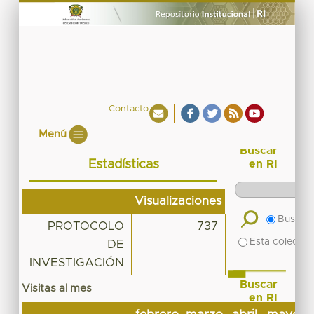
Contacto
Menú
Buscar
Estadísticas
en RI
Visualizaciones
Buscar 
PROTOCOLO
737
Esta colecció
DE
INVESTIGACIÓN
Buscar
Visitas al mes
en RI