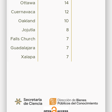
Ottawa
14
Cuernavaca
12
Oakland
10
Jojutla
8
Falls Church
7
Guadalajara
7
Xalapa
7